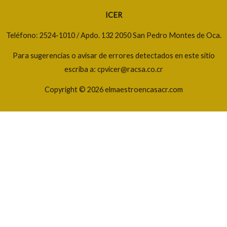
ICER
Teléfono: 2524-1010 / Apdo. 132 2050 San Pedro Montes de Oca.
Para sugerencias o avisar de errores detectados en este sitio
escriba a: cpvicer@racsa.co.cr
Copyright © 2026 elmaestroencasacr.com