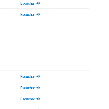
Escuchar 🔉
Escuchar 🔉
Escuchar 🔉
Escuchar 🔉
Escuchar 🔉