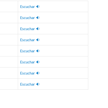
Escuchar 🔉
Escuchar 🔉
Escuchar 🔉
Escuchar 🔉
Escuchar 🔉
Escuchar 🔉
Escuchar 🔉
Escuchar 🔉