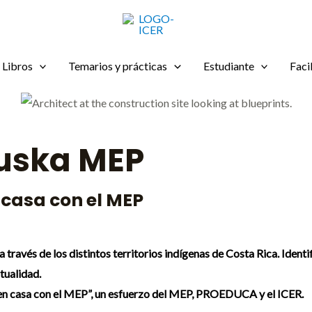
Libros
Temarios y prácticas
Estudiante
Faci
juska MEP
casa con el MEP
 a través de los distintos territorios indígenas de Costa Rica. Identi
ctualidad.
en casa con el MEP”, un esfuerzo del MEP, PROEDUCA y el ICER.