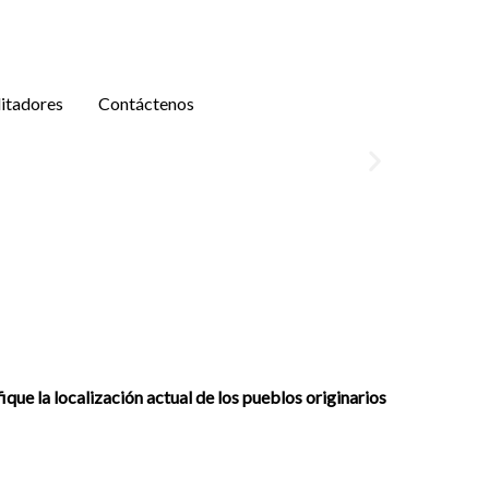
litadores
Contáctenos
fique la localización actual de los pueblos originarios