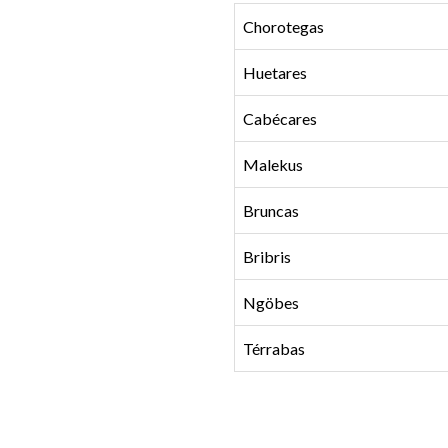
Chorotegas
Huetares
Cabécares
Malekus
Bruncas
Bribris
Ngöbes
Térrabas