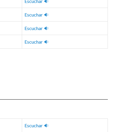
Escuchar 🔉
Escuchar 🔉
Escuchar 🔉
Escuchar 🔉
Escuchar 🔉