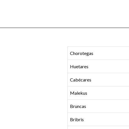
Chorotegas
Huetares
Cabécares
Malekus
Bruncas
Bribris