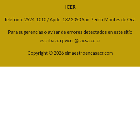
ICER
Teléfono: 2524-1010 / Apdo. 132 2050 San Pedro Montes de Oca.
Para sugerencias o avisar de errores detectados en este sitio
escriba a: cpvicer@racsa.co.cr
Copyright © 2026 elmaestroencasacr.com