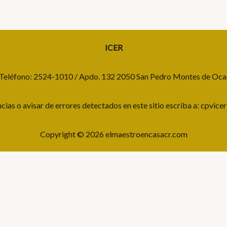
ICER
Teléfono: 2524-1010 / Apdo. 132 2050 San Pedro Montes de Oca
cias o avisar de errores detectados en este sitio escriba a: cpvice
Copyright © 2026 elmaestroencasacr.com